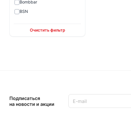
Bombbar
BSN
Constant Delight
DopDrops
Очистить фильтр
Dr.Neumann
Fit Parad
Fitnes Shock
Galvanize
Ironman
KickOFF
Lake Avenue
Подписаться
на новости и акции
Mad Fit
Magic Elements
Maxler