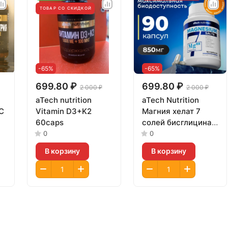
ТОВАР СО СКИДКОЙ
-65%
-65%
699.80 ₽
699.80 ₽
2 000 ₽
2 000 ₽
aTech nutrition
aTech Nutrition
C
Vitamin D3+K2
Магния хелат 7
60caps
солей бисглицинат
90капсул
0
0
В корзину
В корзину