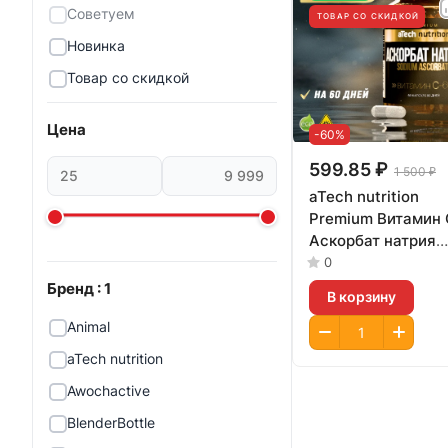
Советуем
ТОВАР СО СКИДКОЙ
Новинка
Товар со скидкой
Цена
-60%
599.85 ₽
1 500 ₽
aTech nutrition
Premium Витамин 
Аскорбат натрия
60капсул
0
Бренд
: 1
В корзину
Animal
aTech nutrition
Awochactive
BlenderBottle