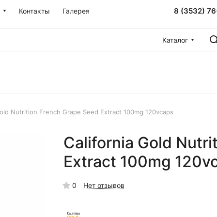
8 (3532) 76
Контакты
Галерея
Каталог
Gold Nutrition French Grape Seed Extract 100mg 120vcaps
California Gold Nutr
Extract 100mg 120v
0
Нет отзывов