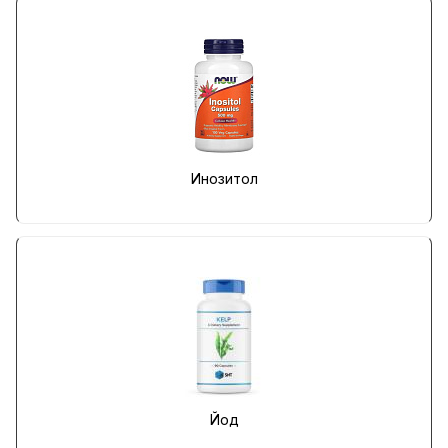
Инозитол
Йод