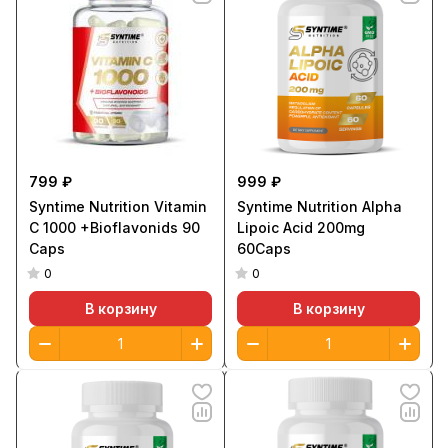
799 ₽
999 ₽
Syntime Nutrition Vitamin
Syntime Nutrition Alpha
C 1000 +Bioflavonids 90
Lipoic Acid 200mg
Caps
60Caps
0
0
В корзину
В корзину