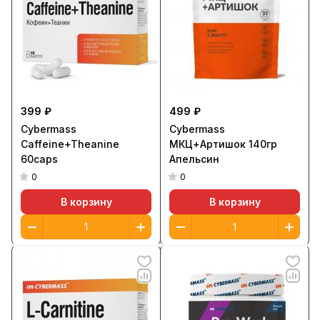
399 ₽
499 ₽
Cybermass
Cybermass
Caffeine+Theanine
МКЦ+Артишок 140гр
60caps
Апельсин
0
0
В корзину
В корзину