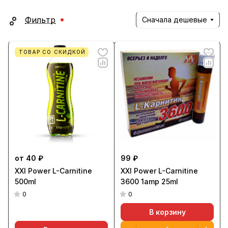
Фильтр
Сначала дешевые
ТОВАР СО СКИДКОЙ
от 40 ₽
99 ₽
XXI Power L-Carnitine
XXI Power L-Carnitine
500ml
3600 1amp 25ml
0
0
В корзину