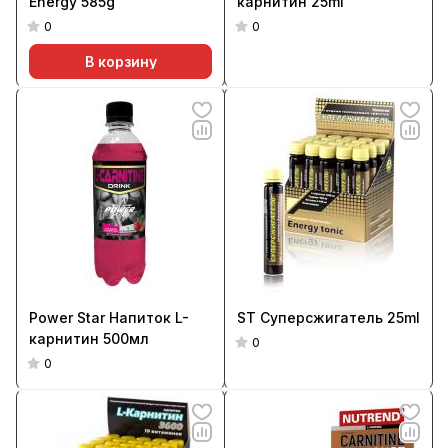
Energy 585g
карнитин 25ml
0
0
В корзину
Power Star Напиток L-
ST Суперсжигатель 25ml
карнитин 500мл
0
0