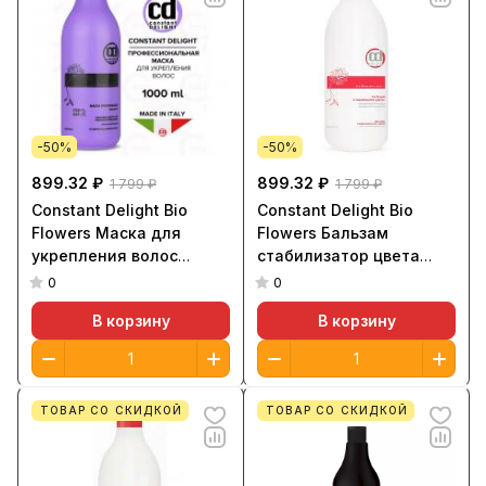
-50%
-50%
899.32 ₽
899.32 ₽
1 799 ₽
1 799 ₽
Constant Delight Bio
Constant Delight Bio
Flowers Маска для
Flowers Бальзам
укрепления волос
стабилизатор цвета
1000мл
1000ml
0
0
В корзину
В корзину
ТОВАР СО СКИДКОЙ
ТОВАР СО СКИДКОЙ