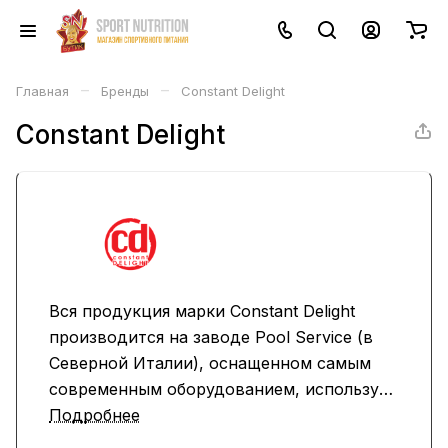
–
–
Главная
Бренды
Constant Delight
Constant Delight
Вся продукция марки Constant Delight
производится на заводе Pool Service (в
Северной Италии), оснащенном самым
современным оборудованием, используя
новейшие научные разработки в области
Подробнее
косметики для волос. Технологи и