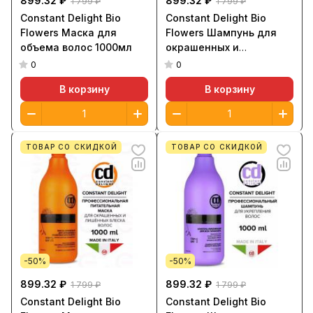
899.32 ₽
899.32 ₽
1 799 ₽
1 799 ₽
Constant Delight Bio
Constant Delight Bio
Flowers Маска для
Flowers Шампунь для
объема волос 1000мл
окрашенных и
лишенных блеска волос
0
0
1000мл
В корзину
В корзину
ТОВАР СО СКИДКОЙ
ТОВАР СО СКИДКОЙ
-50%
-50%
899.32 ₽
899.32 ₽
1 799 ₽
1 799 ₽
Constant Delight Bio
Constant Delight Bio