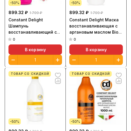
-50%
-50%
899.32 ₽
899.32 ₽
1 799 ₽
1 799 ₽
Constant Delight
Constant Delight Маска
Шампунь
восстанавливающая с
восстанавливающий с
аргановым маслом Bio
аргановым маслом
Flower 1000ml
0
0
1000ml
В корзину
В корзину
ТОВАР СО СКИДКОЙ
ТОВАР СО СКИДКОЙ
-50%
-50%