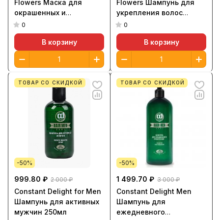
Flowers Маска для
Flowers Шампунь для
окрашенных и
укрепления волос
лишенных блеска волос
1000мл
0
0
1000мл
В корзину
В корзину
ТОВАР СО СКИДКОЙ
ТОВАР СО СКИДКОЙ
-50%
-50%
999.80 ₽
1 499.70 ₽
2 000 ₽
3 000 ₽
Constant Delight for Men
Constant Delight Men
Шампунь для активных
Шампунь для
мужчин 250мл
ежедневного