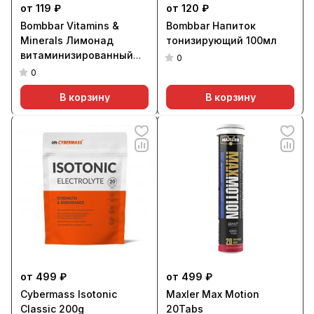
от 119 ₽
от 120 ₽
Bombbar Vitamins &
Bombbar Напиток
Minerals Лимонад
тонизирующий 100мл
витаминизированный
0
330мл
0
В корзину
В корзину
от 499 ₽
от 499 ₽
Cybermass Isotonic
Maxler Max Motion
Classic 200g
20Tabs