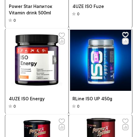
Power Star Напиток
4UZE ISO Fuze
Vitamin drink 500ml
0
0
4UZE ISO Energy
RLine ISO UP 450g
0
0