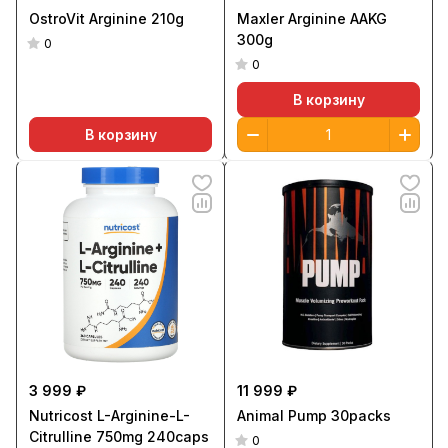
OstroVit Arginine 210g
Maxler Arginine AAKG
300g
0
0
В корзину
В корзину
3 999 ₽
11 999 ₽
Nutricost L-Arginine-L-
Animal Pump 30packs
Citrulline 750mg 240caps
0