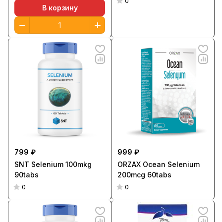
0
В корзину
799 ₽
999 ₽
SNT Selenium 100mkg
ORZAX Ocean Selenium
90tabs
200mcg 60tabs
0
0