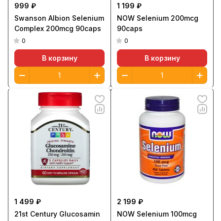
999 ₽
1 199 ₽
Swanson Albion Selenium
NOW Selenium 200mcg
Complex 200mcg 90caps
90caps
0
0
В корзину
В корзину
1 499 ₽
2 199 ₽
21st Century Glucosamin
NOW Selenium 100mcg