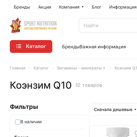
Бренды
Акции
Компания
Блог
Информация
Каталог
Бренды
Важная информация
–
–
–
Главная
Каталог
Витамины - минералы
Коэнзим Q
Коэнзим Q10
10 товаров
Сначала дешевые
В наличии