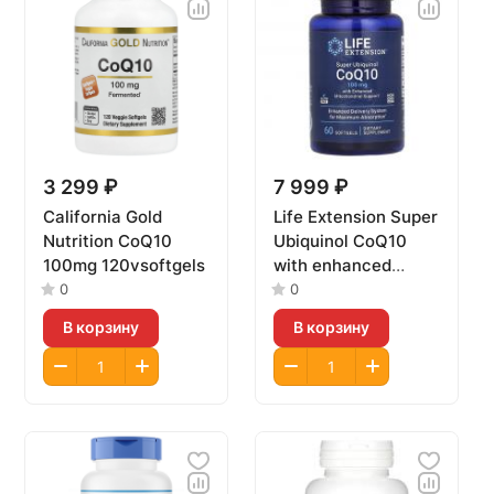
3 299 ₽
7 999 ₽
California Gold
Life Extension Super
Nutrition CoQ10
Ubiquinol CoQ10
100mg 120vsoftgels
with enhanced
mitochondrial
0
0
support 100mg
В корзину
В корзину
60softgels