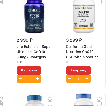
2 999 ₽
3 299 ₽
Life Extension Super
California Gold
Ubiquinol CoQ10
Nutrition CoQ10
50mg 30softgels
USP with bioperine
100mg 150vcaps
0
0
В корзину
В корзину