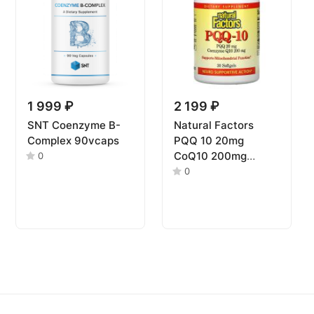
1 999 ₽
2 199 ₽
SNT Coenzyme B-
Natural Factors
Complex 90vcaps
PQQ 10 20mg
CoQ10 200mg
0
30softgels
0