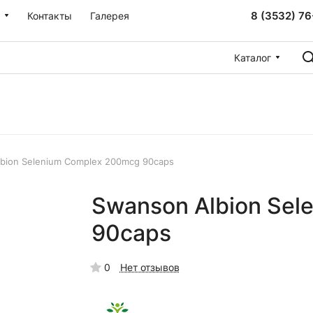
8 (3532) 76
Контакты
Галерея
Каталог
bion Selenium Complex 200mcg 90caps
Swanson Albion Se
90caps
0
Нет отзывов