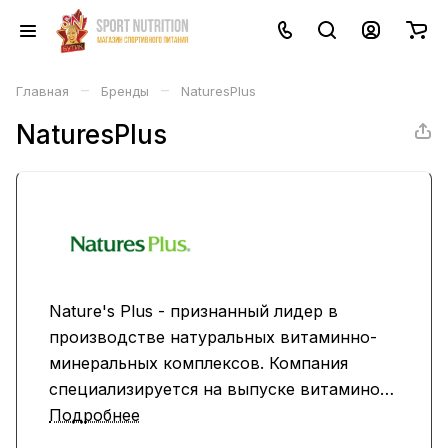
–
–
Главная
Бренды
NaturesPlus
NaturesPlus
Nature's Plus - признанный лидер в
производстве натуральных витаминно-
минеральных комплексов. Компания
специализируется на выпуске витаминов
и биологически активных добавок более
Подробнее
40 лет и входит в пятерку крупнейших