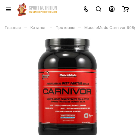
–
–
–
Главная
Каталог
Протеины
MuscleMeds Carnivor 908