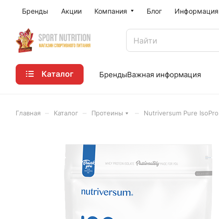
Бренды
Акции
Компания
Блог
Информация
Каталог
Бренды
Важная информация
–
–
–
Главная
Каталог
Протеины
Nutriversum Pure IsoPr