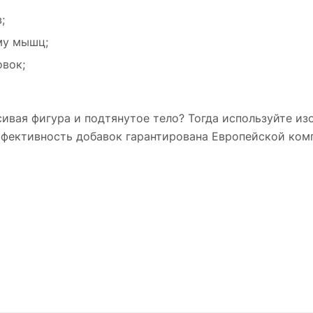
;
му мышц;
овок;
сивая фигура и подтянутое тело? Тогда используйте из
 эффективность добавок гарантирована Европейской ко