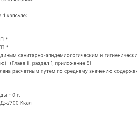
1 капсуле:
П *
УП *
 "Единым санитарно-эпидемиологическим и гигиеничес
" (Глава II, раздел 1, приложение 5)
лена расчетным путем по среднему значению содержан
ды - 0 г.
кДж/700 Ккал