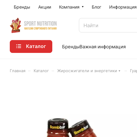
Бренды
Акции
Компания
Блог
Информация
Каталог
Бренды
Важная информация
–
–
–
Главная
Каталог
Жиросжигатели и энергетики
Гуа