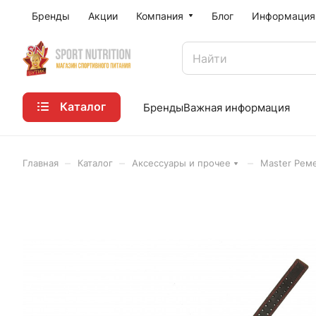
Бренды
Акции
Компания
Блог
Информация
Каталог
Бренды
Важная информация
–
–
–
Главная
Каталог
Аксессуары и прочее
Master Рем