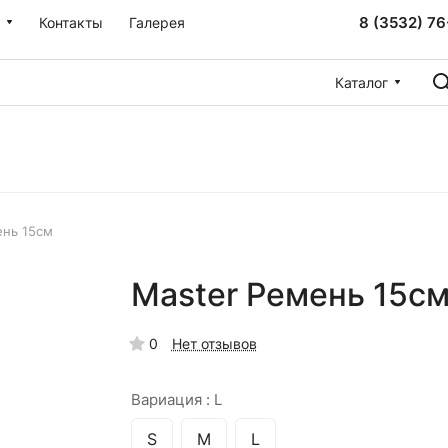
8 (3532) 76
Контакты
Галерея
Каталог
ень 15см
Master Ремень 15см
0
Нет отзывов
Вариация :
L
S
M
L