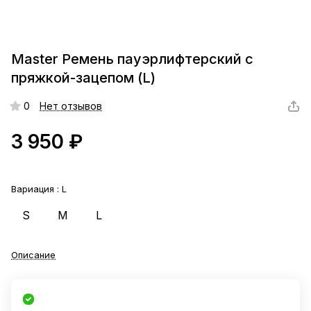
Master Ремень пауэрлифтерский с
пряжкой-зацепом (L)
0
Нет отзывов
3 950 ₽
Вариация :
L
S
M
L
Описание