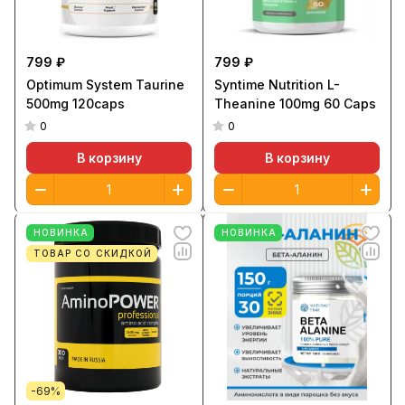
799 ₽
799 ₽
Optimum System Taurine
Syntime Nutrition L-
500mg 120caps
Theanine 100mg 60 Сaps
0
0
В корзину
В корзину
НОВИНКА
НОВИНКА
ТОВАР СО СКИДКОЙ
-69%