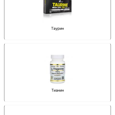
Таурин
Тианин