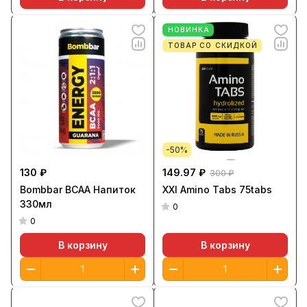
НОВИНКА
ТОВАР СО СКИДКОЙ
-50%
130 ₽
149.97 ₽
300 ₽
Bombbar BCAA Напиток
XXI Amino Tabs 75tabs
330мл
0
0
В корзину
В корзину