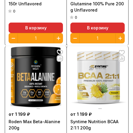
150г Unflavored
Glutamine 100% Pure 200
g Unflavored
0
0
В корзину
В корзину
от 1 199 ₽
от 1 199 ₽
Roden Max Beta-Alanine
Syntime Nutrition BCAA
200g
2:1:1 200g