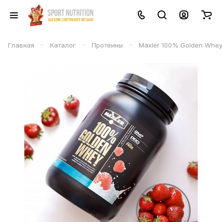
–
–
–
Главная
Каталог
Протеины
Maxler 100% Golden Whe