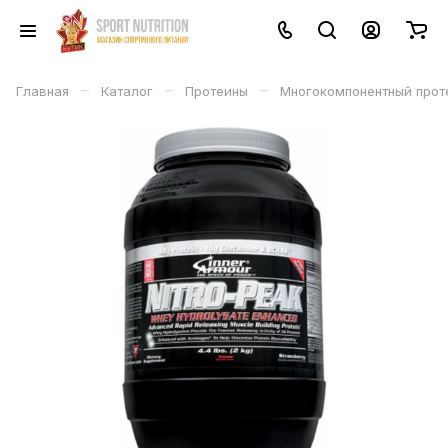
–
–
–
Главная
Каталог
Протеины
Многокомпонентный прот