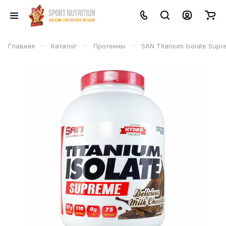
–
–
–
Главная
Каталог
Протеины
SAN Titanium Isolate Sup