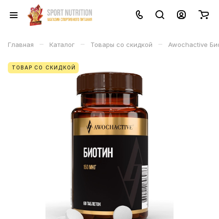
–
–
–
Главная
Каталог
Товары со скидкой
Awochactive Би
ТОВАР СО СКИДКОЙ