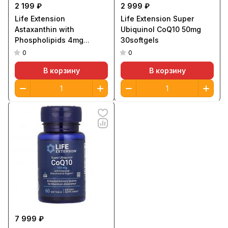
2 199 ₽
2 999 ₽
Life Extension
Life Extension Super
Astaxanthin with
Ubiquinol CoQ10 50mg
Phospholipids 4mg
30softgels
30softgels
0
0
В корзину
В корзину
7 999 ₽