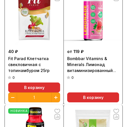
40 ₽
от 119 ₽
Fit Parad Клетчатка
Bombbar Vitamins &
свекловичная с
Minerals Лимонад
топинамбуром 25гр
витаминизированный
330мл
0
0
В корзину
В корзину
НОВИНКА