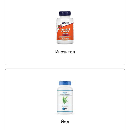
Инозитол
Йод