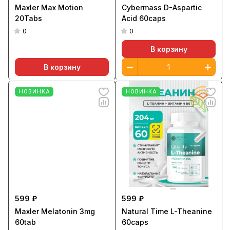
Maxler Max Motion
Cybermass D-Aspartic
20Tabs
Acid 60caps
0
0
В корзину
В корзину
НОВИНКА
НОВИНКА
599 ₽
599 ₽
Maxler Melatonin 3mg
Natural Time L-Theanine
60tab
60caps