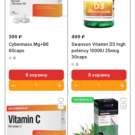
399 ₽
499 ₽
Cybermass Mg+B6
Swanson Vitamin D3 high
60caps
potency 1000IU 25mcg
30caps
0
0
В корзину
В корзину
НОВИНКА