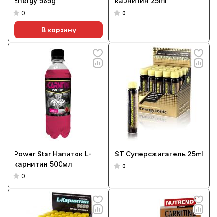
Energy 585g
карнитин 25ml
0
0
В корзину
Power Star Напиток L-
ST Суперсжигатель 25ml
карнитин 500мл
0
0