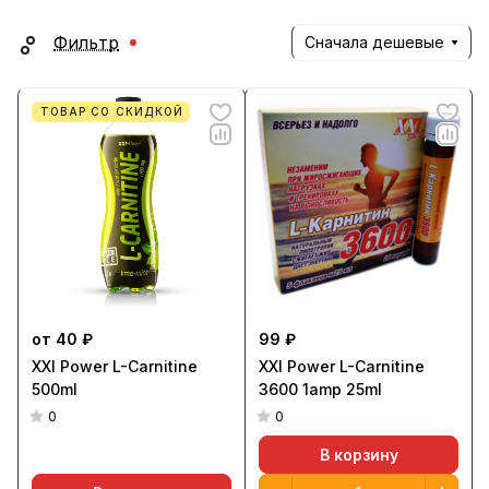
Фильтр
Сначала дешевые
ТОВАР СО СКИДКОЙ
от 40 ₽
99 ₽
XXI Power L-Carnitine
XXI Power L-Carnitine
500ml
3600 1amp 25ml
0
0
В корзину