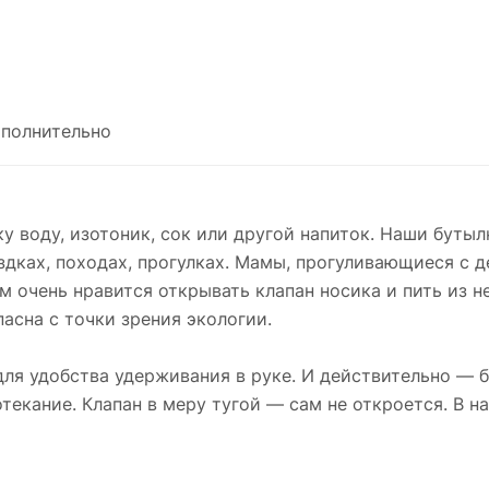
полнительно
ку воду, изотоник, сок или другой напиток. Наши буты
здках, походах, прогулках. Мамы, прогуливающиеся с д
 очень нравится открывать клапан носика и пить из н
пасна с точки зрения экологии.
я удобства удерживания в руке. И действительно — б
екание. Клапан в меру тугой — сам не откроется. В на