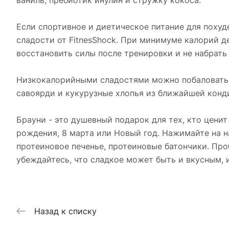
ваниль, пребиотик инулин и стружку кокоса.
Если спортивное и диетическое питание для похуде
сладости от FitnesShock. При минимуме калорий д
восстановить силы после тренировки и не набрать
Низкокалорийными сладостями можно побаловать се
савоярди и кукурузные хлопья из ближайшей конд
Брауни - это душевный подарок для тех, кто ценит
рождения, 8 марта или Новый год. Нажимайте на на
протеиновое печенье, протеиновые батончики. Проб
убеждайтесь, что сладкое может быть и вкусным, 
Назад к списку