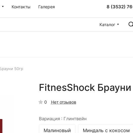
8 (3532) 76
Контакты
Галерея
Каталог
 Брауни 50гр
FitnesShock Брауни
0
Нет отзывов
Вариация :
Глинтвейн
Малиновый
Миндаль с кокосом