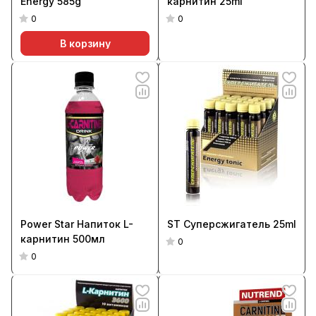
Energy 585g
карнитин 25ml
0
0
В корзину
Power Star Напиток L-
ST Суперсжигатель 25ml
карнитин 500мл
0
0