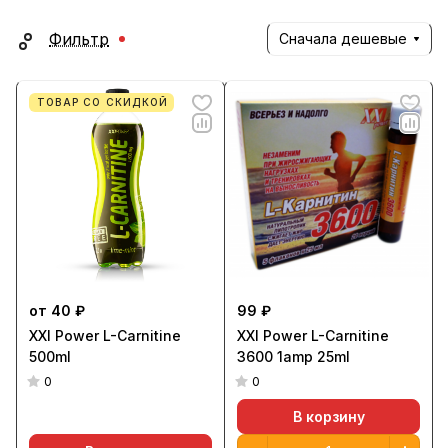
Фильтр
Сначала дешевые
ТОВАР СО СКИДКОЙ
от 40 ₽
99 ₽
XXI Power L-Carnitine
XXI Power L-Carnitine
500ml
3600 1amp 25ml
0
0
В корзину