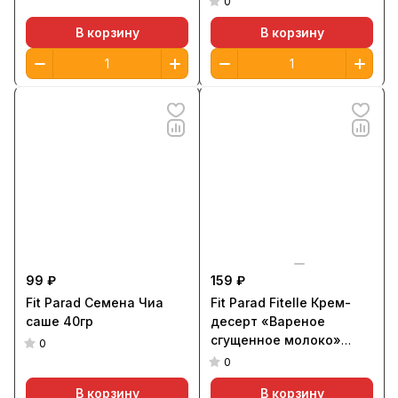
0
В корзину
В корзину
99 ₽
159 ₽
Fit Parad Семена Чиа
Fit Parad Fitelle Крем-
саше 40гр
десерт «Вареное
сгущенное молоко»
0
100гр
0
В корзину
В корзину