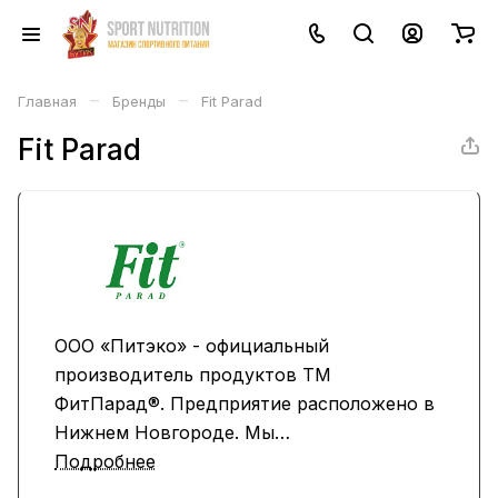
–
–
Главная
Бренды
Fit Parad
Fit Parad
ООО «Питэко» - официальный
производитель продуктов ТМ
ФитПарад®. Предприятие расположено в
Нижнем Новгороде. Мы
специализируемся на выпуске
Подробнее
инновационных пищевых продуктов на