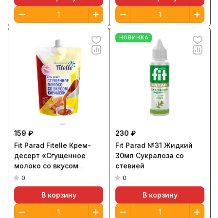
НОВИНКА
159 ₽
230 ₽
Fit Parad Fitelle Крем-
Fit Parad №31 Жидкий
десерт «Сгущенное
30мл Сукралоза со
молоко со вкусом
стевией
карамели» 100гр
0
0
В корзину
В корзину