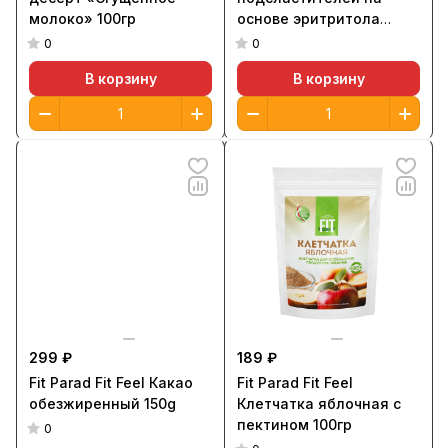
молоко» 100гр
основе эритритола
(60шт/стики)
0
0
В корзину
В корзину
299 ₽
189 ₽
Fit Parad Fit Feel Какао
Fit Parad Fit Feel
обезжиренный 150g
Клетчатка яблочная с
пектином 100гр
0