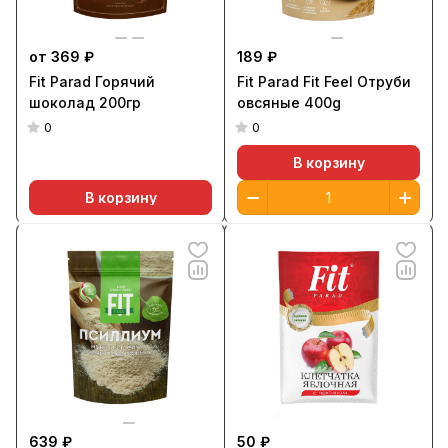
от 369 ₽
189 ₽
Fit Parad Горячий
Fit Parad Fit Feel Отруби
шоколад 200гр
овсяные 400g
0
0
В корзину
В корзину
639 ₽
50 ₽